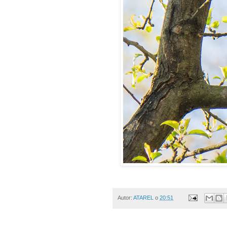
Autor:
ATAREL
o
20:51