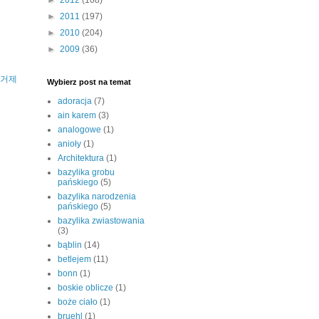
►
2012
(108)
►
2011
(197)
►
2010
(204)
►
2009
(36)
,
거제
Wybierz post na temat
adoracja
(7)
ain karem
(3)
analogowe
(1)
anioły
(1)
Architektura
(1)
bazylika grobu
pańskiego
(5)
bazylika narodzenia
pańskiego
(5)
bazylika zwiastowania
(3)
bąblin
(14)
betlejem
(11)
bonn
(1)
boskie oblicze
(1)
boże ciało
(1)
bruehl
(1)