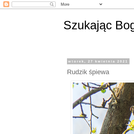
Szukając Bog
wtorek, 27 kwietnia 2021
Rudzik śpiewa