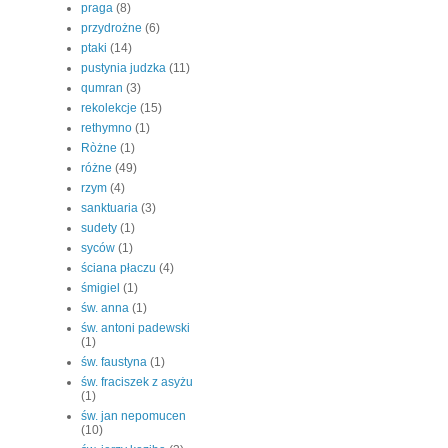
praga
(8)
przydrożne
(6)
ptaki
(14)
pustynia judzka
(11)
qumran
(3)
rekolekcje
(15)
rethymno
(1)
Ròżne
(1)
różne
(49)
rzym
(4)
sanktuaria
(3)
sudety
(1)
syców
(1)
ściana płaczu
(4)
śmigiel
(1)
św. anna
(1)
św. antoni padewski
(1)
św. faustyna
(1)
św. fraciszek z asyżu
(1)
św. jan nepomucen
(10)