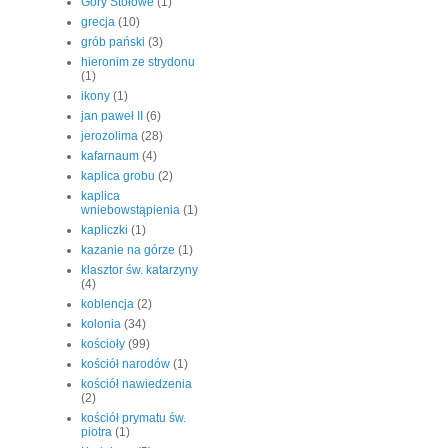
Góry Stołowe
(1)
grecja
(10)
grób pański
(3)
hieronim ze strydonu
(1)
ikony
(1)
jan paweł II
(6)
jerozolima
(28)
kafarnaum
(4)
kaplica grobu
(2)
kaplica
wniebowstąpienia
(1)
kapliczki
(1)
kazanie na górze
(1)
klasztor św. katarzyny
(4)
koblencja
(2)
kolonia
(34)
kościoły
(99)
kościół narodów
(1)
kościół nawiedzenia
(2)
kościół prymatu św.
piotra
(1)