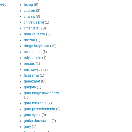
post
brzeg
(6)
cedron
(2)
chania
(8)
chrystus król
(1)
cmentarz
(20)
dom kajfasza
(1)
drezno
(1)
droga krzyżowa
(10)
ecce homo
(1)
edyta stein
(1)
emaus
(1)
eucharystia
(2)
falasarna
(1)
genezaret
(6)
golgota
(1)
góra błogosławieństw
(1)
góra kuszenia
(2)
góra przemienienia
(2)
góra synaj
(9)
górka duchowna
(1)
góry
(1)