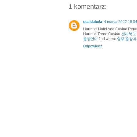
1 komentarz:
quaidabela
4 marca 2022 18:0
Harrah's Hotel And Casino Ren
Harrah's Reno Casino
전라북도
출장안마
find where
영주 출장
Odpowiedz