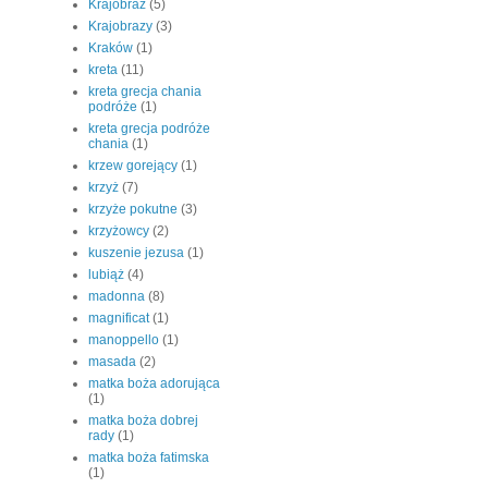
Krajobraz
(5)
Krajobrazy
(3)
Kraków
(1)
kreta
(11)
kreta grecja chania
podróże
(1)
kreta grecja podróże
chania
(1)
krzew gorejący
(1)
krzyż
(7)
krzyże pokutne
(3)
krzyżowcy
(2)
kuszenie jezusa
(1)
lubiąż
(4)
madonna
(8)
magnificat
(1)
manoppello
(1)
masada
(2)
matka boża adorująca
(1)
matka boża dobrej
rady
(1)
matka boża fatimska
(1)