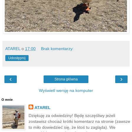
ATAREL
o
17:00
Brak komentarzy:
Udostępnij
‹
›
Strona główna
Wyświetl wersję na komputer
O mnie
ATAREL
Dziękuję za odwiedziny! Będę szczęśliwy jeżeli
zostawisz chociaż krótki komentarz na stronie (zawsze
to miło dowiedzieć się, że ktoś tu zagląda). We