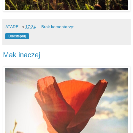
ATAREL
o
17:34
Brak komentarzy:
Udostępnij
Mak inaczej