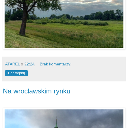
ATAREL
o
22:24
Brak komentarzy:
Udostępnij
Na wrocławskim rynku