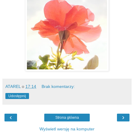
ATAREL
o
17:14
Brak komentarzy:
Udostępnij
‹
›
Strona główna
Wyświetl wersję na komputer