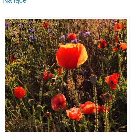
Na łące