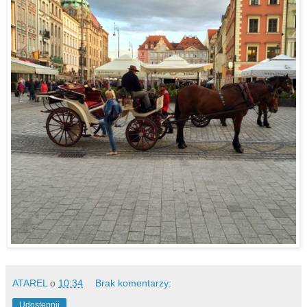
ATAREL
o
10:34
Brak komentarzy:
Udostępnij