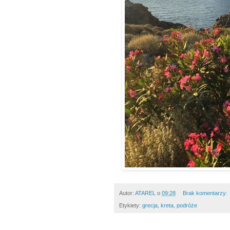
Autor:
ATAREL
o
09:28
Brak komentarzy:
Etykiety:
grecja
,
kreta
,
podróże