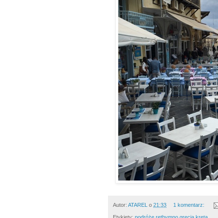
Autor:
ATAREL
o
21:33
1 komentarz:
Etykiety:
podróże rethymno grecja kreta