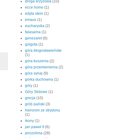
droga krzyżowa
(10)
ecce homo
(1)
edyta stein
(1)
emaus
(1)
eucharystia
(2)
falasarna
(1)
genezaret
(6)
golgota
(1)
góra błogosławieństw
(1)
góra kuszenia
(2)
góra przemienienia
(2)
góra synaj
(9)
górka duchowna
(1)
góry
(1)
Góry Stołowe
(1)
grecja
(10)
grób pański
(3)
hieronim ze strydonu
(1)
ikony
(1)
jan paweł II
(6)
jerozolima
(28)