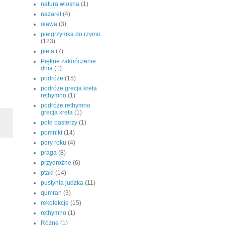
natura wiosna
(1)
nazaret
(4)
oława
(3)
pielgrzymka do rzymu
(123)
pieta
(7)
Piękne zakończenie
dnia
(1)
podróże
(15)
podróże grecja kreta
rethymno
(1)
podróże rethymno
grecja kreta
(1)
pole pasterzy
(1)
pomniki
(14)
pory roku
(4)
praga
(8)
przydrożne
(6)
ptaki
(14)
pustynia judzka
(11)
qumran
(3)
rekolekcje
(15)
rethymno
(1)
Ròżne
(1)