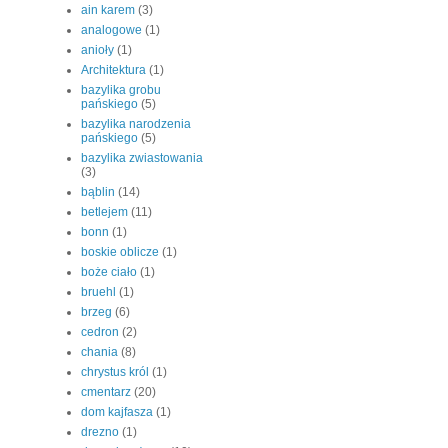
ain karem
(3)
analogowe
(1)
anioły
(1)
Architektura
(1)
bazylika grobu
pańskiego
(5)
bazylika narodzenia
pańskiego
(5)
bazylika zwiastowania
(3)
bąblin
(14)
betlejem
(11)
bonn
(1)
boskie oblicze
(1)
boże ciało
(1)
bruehl
(1)
brzeg
(6)
cedron
(2)
chania
(8)
chrystus król
(1)
cmentarz
(20)
dom kajfasza
(1)
drezno
(1)