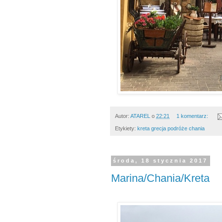
Autor:
ATAREL
o
22:21
1 komentarz:
Etykiety:
kreta grecja podróże chania
środa, 18 stycznia 2017
Marina/Chania/Kreta