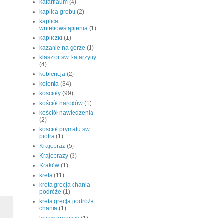
kafarnaum
(4)
kaplica grobu
(2)
kaplica
wniebowstąpienia
(1)
kapliczki
(1)
kazanie na górze
(1)
klasztor św. katarzyny
(4)
koblencja
(2)
kolonia
(34)
kościoły
(99)
kościół narodów
(1)
kościół nawiedzenia
(2)
kościół prymatu św.
piotra
(1)
Krajobraz
(5)
Krajobrazy
(3)
Kraków
(1)
kreta
(11)
kreta grecja chania
podróże
(1)
kreta grecja podróże
chania
(1)