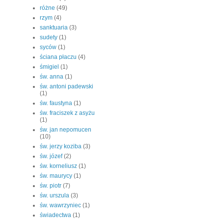
różne
(49)
rzym
(4)
sanktuaria
(3)
sudety
(1)
syców
(1)
ściana płaczu
(4)
śmigiel
(1)
św. anna
(1)
św. antoni padewski
(1)
św. faustyna
(1)
św. fraciszek z asyżu
(1)
św. jan nepomucen
(10)
św. jerzy koziba
(3)
św. józef
(2)
św. korneliusz
(1)
św. maurycy
(1)
św. piotr
(7)
św. urszula
(3)
św. wawrzyniec
(1)
świadectwa
(1)