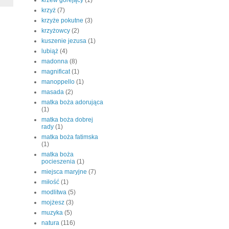
krzew gorejący
(1)
krzyż
(7)
krzyże pokutne
(3)
krzyżowcy
(2)
kuszenie jezusa
(1)
lubiąż
(4)
madonna
(8)
magnificat
(1)
manoppello
(1)
masada
(2)
matka boża adorująca
(1)
matka boża dobrej
rady
(1)
matka boża fatimska
(1)
matka boża
pocieszenia
(1)
miejsca maryjne
(7)
miłość
(1)
modlitwa
(5)
mojżesz
(3)
muzyka
(5)
natura
(116)