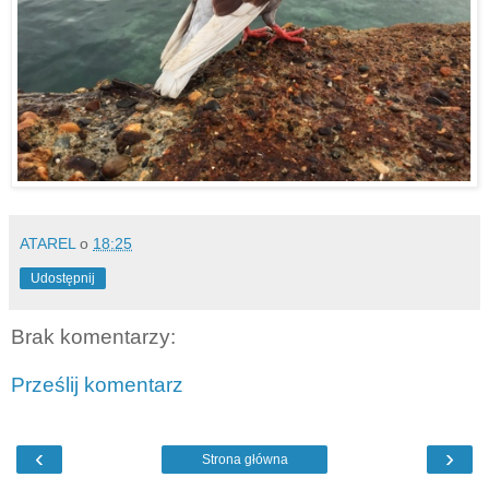
ATAREL
o
18:25
Udostępnij
Brak komentarzy:
Prześlij komentarz
‹
›
Strona główna