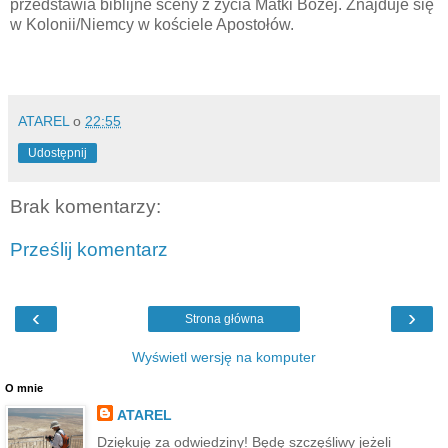
przedstawia biblijne sceny z życia Matki Bożej. Znajduje się
w Kolonii/Niemcy w kościele Apostołów.
ATAREL
o
22:55
Udostępnij
Brak komentarzy:
Prześlij komentarz
‹
›
Strona główna
Wyświetl wersję na komputer
O mnie
ATAREL
Dziękuję za odwiedziny! Będę szczęśliwy jeżeli